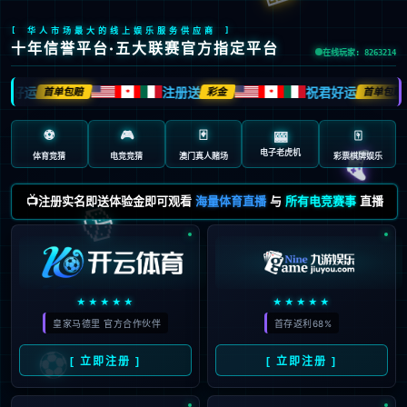
[ 华人市场最大的线上娱乐服务供应商 ]
十年信誉平台·五大联赛官方指定平台
在线玩家: 8263214
君好运
注册送
祝君好运
首单包赔
彩金
首单包赔
🍁
🍁
⚽
🎮
🃏
🀄️
🎰
🎮
电子老虎机
体育竞猜
电竞竞猜
澳门真人赌场
彩票棋牌娱乐
📺注册实名即送体验金即可观看
海量体育直播
与
所有电竞赛事
直播
🎲
★★★★★
★★★★★
皇家马德里 官方合作伙伴
首存返利68%
⚽
[ 立即注册 ]
[ 立即注册 ]